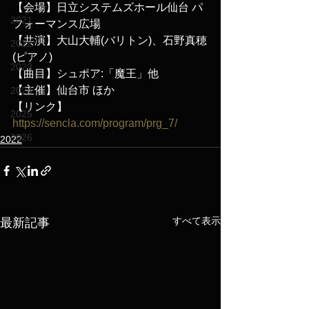
【会場】日立システムズホール仙台 パ
2021
フォーマンス広場
【共演】大山大輔(バリトン)、石野真穂
2022
(ピアノ)
2023
【曲目】シュポア:「魔王」他
【主催】仙台市 ほか
2024
【リンク】
2025
https://sencla.com/program/prg_7/
2026
2022
すべて表示
最新記事