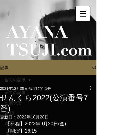
記事
全ての記事
2021年12月30日
読了時間: 1分
全ての記事
せんくら2022(公演番号7
公演予定
番)
2018
更新日：
2022年10月28日
2019
【日程】2022年9月30日(金)
【開演】16:15
2020