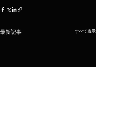
すべて表示
最新記事
東京都交響楽団
×辻 彩奈