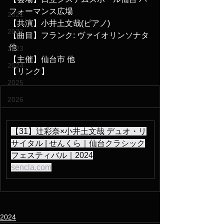
フォーマンス広場
2021
【共演】小井土文哉(ピアノ)
2022
【曲目】フランク: ヴァイオリンソナタ 
他
2023
【主催】仙台市 他
2024
【リンク】
2025
2026
【31】辻彩奈×小井土文哉 デュオ・リ
サイタル | せんくら｜仙台クラシック
フェスティバル｜2024
sencla.com
2024