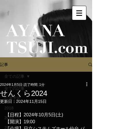
記事
全ての記事
2024年1月5日
読了時間: 1分
全ての記事
せんくら2024
公演予定
更新日：
2024年11月15日
2018
【日程】2024年10月5日(土)
2019
【開演】19:00
2020
【会場】日立システムズホール仙台 パ