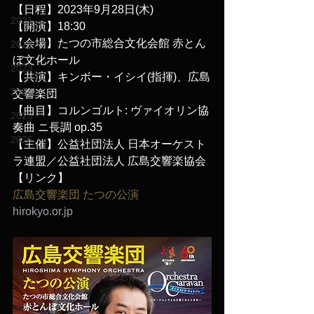
【日程】2023年9月28日(木)
2021
【開演】18:30
【会場】たつの市総合文化会館 赤とん
2022
ぼ文化ホール
2023
【共演】キンボー・イシイ(指揮)、広島
2024
交響楽団
【曲目】コルンゴルト: ヴァイオリン協
2025
奏曲 ニ長調 op.35
2026
【主催】公益社団法人 日本オーケスト
ラ連盟／公益社団法人 広島交響楽協会
【リンク】
広島交響楽団 たつの公演
hirokyo.or.jp