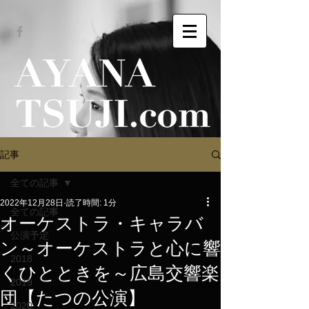
記事
全ての記事
2022年12月28日
読了時間: 1分
全ての記事
オーケストラ・キャラバ
公演予定
ン～オーケストラと心に響
2018
くひとときを～広島交響楽
2019
団【たつの公演】
2020