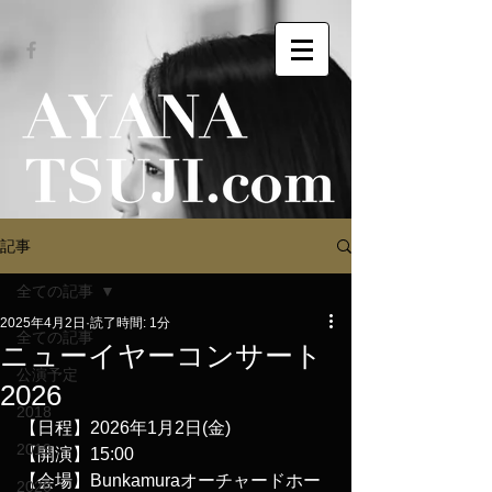
記事
全ての記事
2025年4月2日
読了時間: 1分
全ての記事
ニューイヤーコンサート
公演予定
2026
2018
【日程】2026年1月2日(金)
2019
【開演】15:00
【会場】Bunkamuraオーチャードホー
2020