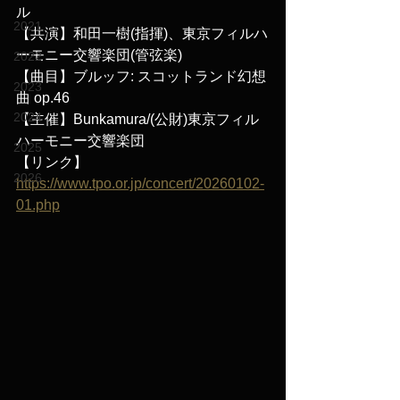
ル
2021
【共演】和田一樹(指揮)、東京フィルハ
ーモニー交響楽団(管弦楽)
2022
【曲目】ブルッフ: スコットランド幻想
2023
曲 op.46
2024
【主催】Bunkamura/(公財)東京フィル
ハーモニー交響楽団
2025
【リンク】
2026
https://www.tpo.or.jp/concert/20260102-
01.php