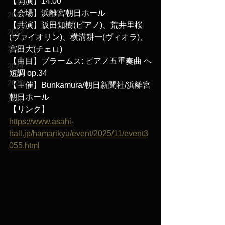
【開演】14:00
【会場】浜離宮朝日ホール
2021
【共演】阪田知樹(ピアノ)、荒井里桜
2022
(ヴァイオリン)、横溝耕一(ヴィオラ)、
2023
宮田大(チェロ)
【曲目】ブラームス: ピアノ五重奏曲 ヘ
2024
短調 op.34
2025
【主催】Bunkamura/朝日新聞社/浜離宮
朝日ホール
2026
【リンク】
https://www.asahi-
hall.jp/hamarikyu/event/2025/11/event3
055.html