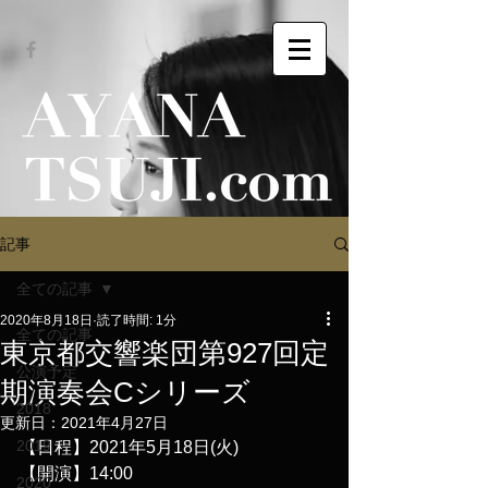
記事
全ての記事
2020年8月18日
読了時間: 1分
全ての記事
東京都交響楽団第927回定
公演予定
期演奏会Cシリーズ
2018
更新日：
2021年4月27日
2019
【日程】2021年5月18日(火)
【開演】14:00
2020