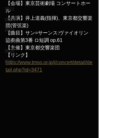
【会場】東京芸術劇場 コンサートホー
2021
ル
【共演】井上道義(指揮)、東京都交響楽
2022
団(管弦楽)
2023
【曲目】サン=サーンス:ヴァイオリン
協奏曲第3番 ロ短調 op.61
2024
【主催】東京都交響楽団
2025
【リンク】
2026
https://www.tmso.or.jp/j/concert/detail/de
tail.php?id=3471