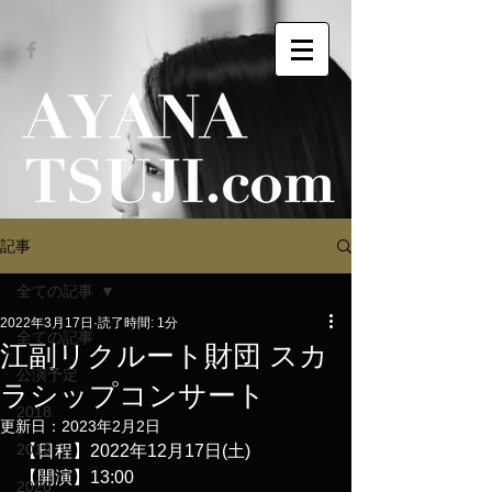
記事
全ての記事
2022年3月17日
読了時間: 1分
全ての記事
江副リクルート財団 スカ
公演予定
ラシップコンサート
2018
更新日：
2023年2月2日
2019
【日程】2022年12月17日(土)
【開演】13:00
2020