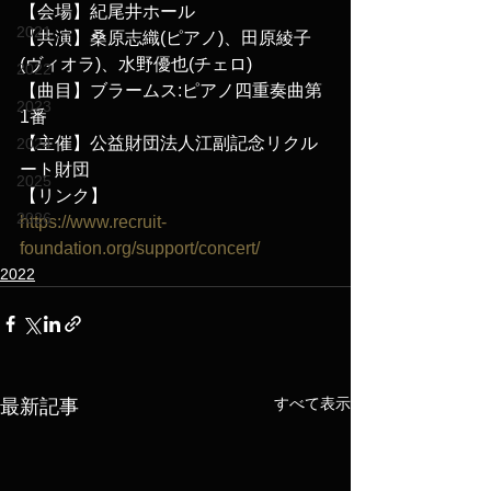
【会場】紀尾井ホール
2021
【共演】桑原志織(ピアノ)、田原綾子
(ヴィオラ)、水野優也(チェロ)
2022
【曲目】ブラームス:ピアノ四重奏曲第
2023
1番
【主催】公益財団法人江副記念リクル
2024
ート財団
2025
【リンク】
2026
https://www.recruit-
foundation.org/support/concert/
2022
すべて表示
最新記事