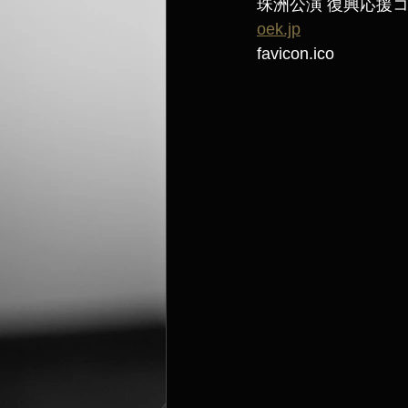
珠洲公演 復興応援コ
oek.jp
favicon.ico