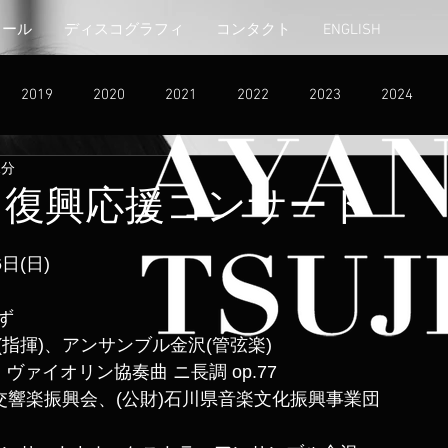
ィール
ディスコグラフィ
コンタクト
ENGLISH
2019
2020
2021
2022
2023
2024
1分
 復興応援コンサート
日(日)
ず
指揮)、アンサンブル金沢(管弦楽)
ヴァイオリン協奏曲 ニ長調 op.77
交響楽振興会、(公財)石川県音楽文化振興事業団