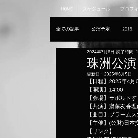
HOME
スケジュール
プロフ
全ての記事
公演予定
2018
2024年7月6日
読了時間: 
珠洲公演
更新日：
2025年6月5日
【日程】2025年4月6
【開演】14:00
【会場】ラポルトす
【共演】齋藤友香理(
【曲目】ブラームス: 
【主催】(公財)日本
【リンク】