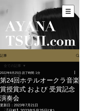
記事
全ての記事
2022年8月25日
読了時間: 1分
全ての記事
第24回ホテルオークラ音楽
公演予定
賞授賞式 および 受賞記念
2018
演奏会
2019
更新日：
2023年7月21日
2020
【日程】2023年5月25日(木)