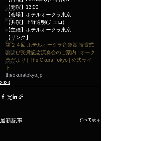
【開演】13:00
2021
【会場】ホテルオークラ東京
2022
【共演】上野通明(チェロ)
【主催】ホテルオークラ東京
2023
【リンク】
2024
第２４回 ホテルオークラ音楽賞 授賞式
2025
および受賞記念演奏会のご案内 | オーク
ラだより | The Okura Tokyo | 公式サイ
2026
ト
theokuratokyo.jp
2023
すべて表示
最新記事