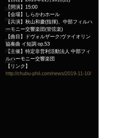
【開演】15:00
2021
【会場】しらかわホール
2022
【共演】秋山和慶(指揮)、中部フィルハ
ーモニー交響楽団(管弦楽)
2023
【曲目】ドヴォルザーク:ヴァイオリン
2024
協奏曲 イ短調 op.53
2025
【主催】特定非営利活動法人 中部フィ
ルハーモニー交響楽団
2026
【リンク】
http://chubu-phil.com/news/2019-11-10/