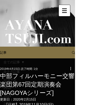
記事
全ての記事
2019年4月15日
読了時間: 1分
全ての記事
中部フィルハーモニー交響
公演予定
楽団第67回定期演奏会
2018
[NAGOYAシリーズ]
2019
更新日：
2020年2月15日
2020
【日程】2019年11月10日(日)