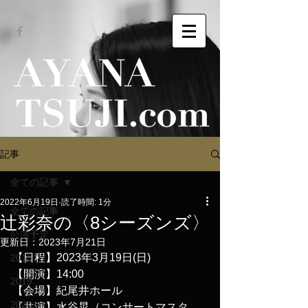
記事
全ての記事
2022年6月19日
読了時間: 1分
全ての記事
辻彩奈の〈8シーズンズ〉
公演予定
更新日：
2023年7月21日
【日程】2023年3月19日(日)
2018
【開演】14:00
2019
【会場】紀尾井ホール
2020
【共演】水谷晃（コンサートマスタ