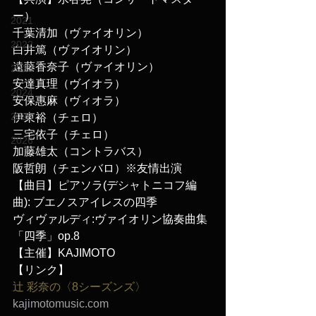
ー）
2021
千葉清加（ヴァイオリン）
2022
白井篤（ヴァイオリン）
遠藤香奈子（ヴァイオリン）
2023
安達真理（ヴイオラ）
2024
安保惠麻（ヴィオラ）
2025
伊東裕（チェロ）
三宅依子（チェロ）
2026
加藤雄太（コントラバス）
阪哲朗（チェンバロ）※友情出演
【曲目】ピアソラ(デシャトニコフ編
曲): ブエノスアイレスの四季
ヴィヴァルディ:ヴァイオリン協奏曲集
「四季」op.8
【主催】KAJIMOTO
【リンク】
辻 彩奈の〈8シーズンズ〉
kajimotomusic.com