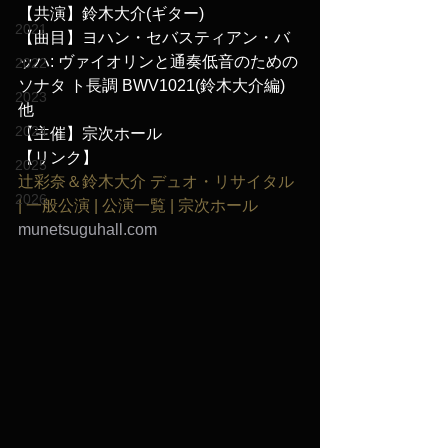
【共演】鈴木大介(ギター)
2021
【曲目】ヨハン・セバスティアン・バ
ッハ: ヴァイオリンと通奏低音のための
2022
ソナタ ト長調 BWV1021(鈴木大介編) 
2023
他
2024
【主催】宗次ホール
【リンク】
2025
辻彩奈＆鈴木大介 デュオ・リサイタル 
2026
| 一般公演 | 公演一覧 | 宗次ホール
munetsuguhall.com