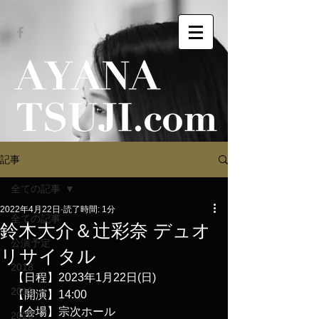
記事
全ての記事
2022年4月22日
読了時間: 1分
全ての記事
鈴木大介＆辻彩奈 デュオ
公演予定
リサイタル
2018
【日程】2023年1月22日(日)
2019
【開演】14:00
【会場】宗次ホール
2020