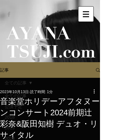
記事
全ての記事
2023年10月13日
読了時間: 1分
全ての記事
音楽堂ホリデーアフタヌー
公演予定
ンコンサート2024前期辻
2018
彩奈&阪田知樹 デュオ・リ
2019
サイタル
2020