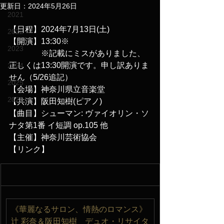
更新日：
2024年5月26日
2021
【日程】2024年7月13日(土)
2022
【開演】13:30※
2023
　　　　※記載にミスがありました、
正しくは13:30開演です。申し訳ありま
2024
せん（5/26追記）
2025
【会場】神奈川県立音楽堂
2026
【共演】阪田知樹(ピアノ)
【曲目】シューマン: ヴァイオリン・ソ
ナタ第1番 イ短調 op.105 他
【主催】神奈川芸術協会
【リンク】
《華麗なるサロン、情熱のロマンス》
辻
彩奈＆阪田知樹　デュオ・リサイタ