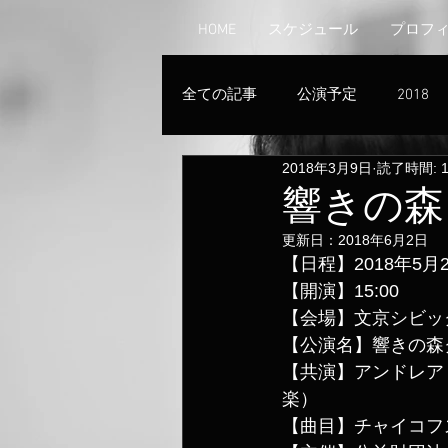
HOME
スケジュール
プロフ
全ての記事
公演予定
2018
2018年3月9日
読了時間: 
響きの森ク
更新日：
2018年6月2日
【日程】2018年5月2
【開演】15:00
【会場】文京シビッ
【公演名】響きの森ク
【共演】アンドレア
楽）
【曲目】チャイコフス