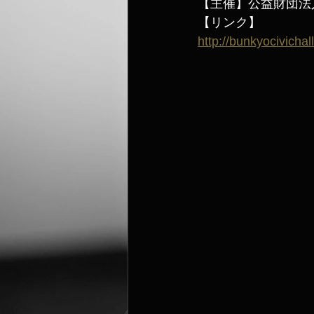
【主催】公益財団法
【リンク】
http://bunkyocivichal