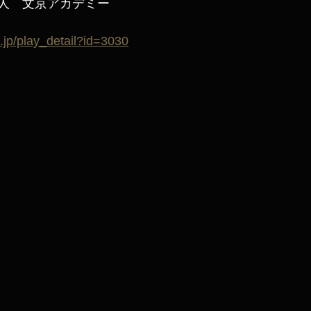
人　文京アカデミー
l.jp/play_detail?id=3030