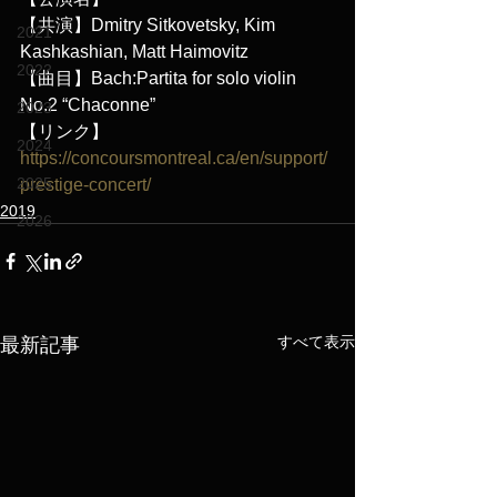
【共演】Dmitry Sitkovetsky, Kim 
2021
Kashkashian, Matt Haimovitz 
2022
【曲目】Bach:Partita for solo violin 
No.2 “Chaconne”
2023
【リンク】
2024
https://concoursmontreal.ca/en/support/
2025
prestige-concert/
2019
2026
すべて表示
最新記事