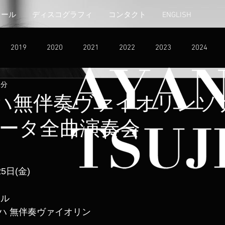
ィール
ディスコグラフィ
コンタクト
ENGLISH
2019
2020
2021
2022
2023
2024
1分
バッハ無伴奏ヴァイオリンソ
ータ全曲演奏会
5日(金)
ール
バッハ 無伴奏ヴァイオリン