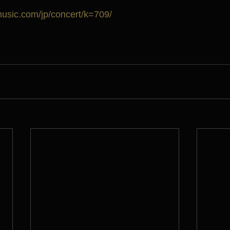
music.com/jp/concert/k=709/