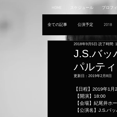
HOME
スケジュール
プロフ
全ての記事
公演予定
2018
2018年9月5日
読了時間: 
J.S.
パルティ
更新日：
2019年2月8日
【日程】2019年1月2
 【開演】18:00
 【会場】紀尾井ホ
 【公演名】J.S.